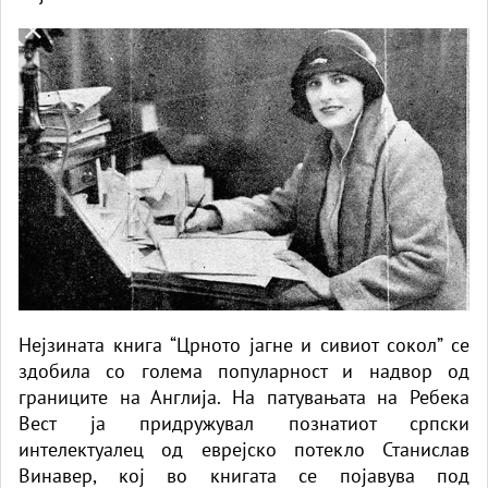
Нејзината книга “Црното јагне и сивиот сокол” се
здобила со голема популарност и надвор од
границите на Англија. На патувањата на Ребека
Вест ја придружувал познатиот српски
интелектуалец од еврејско потекло Станислав
Винавер, кој во книгата се појавува под