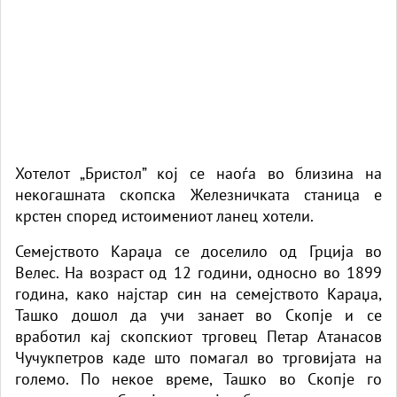
Хотелот „Бристол” кој се наоѓа во близина на
некогашната скопска Железничката станица е
крстен според истоимениот ланец хотели.
Семејството Караџа се доселило од Грција во
Велес. На возраст од 12 години, односно во 1899
година, како најстар син на семејството Караџа,
Ташко дошол да учи занает во Скопје и се
вработил кај скопскиот трговец Петар Атанасов
Чучукпетров каде што помагал во трговијата на
големо. По некое време, Ташко во Скопје го