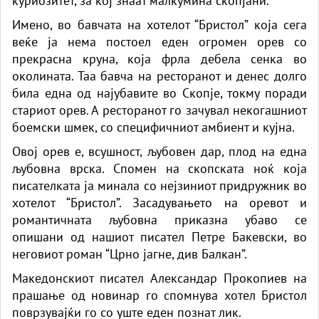
куриозитет, за кој знаат малкумина скопјани.
Имено, во бавчата на хотелот “Бристол” која сега
веќе ја нема постоел еден огромен орев со
прекрасна круна, која фрла дебела сенка во
околината. Таа бавча на ресторанот и денес долго
била една од најубавите во Скопје, токму поради
стариот орев. А ресторанот го зачувал некогашниот
боемски шмек, со специфичниот амбиент и кујна.
Овој орев е, всушност, љубовен дар, плод на една
љубовна врска. Спомен на скопската ноќ која
писателката ја минала со нејзиниот придружник во
хотелот “Бристол”. Засадувањето на оревот и
романтичната љубовна приказна убаво се
опишани од нашиот писател Петре Бакевски, во
неговиот роман “Црно јагне, див Балкан”.
Македонскиот писател Александар Прокопиев на
прашање од новинар го спомнува хотел Бристол
поврзувајќи го со уште еден познат лик.