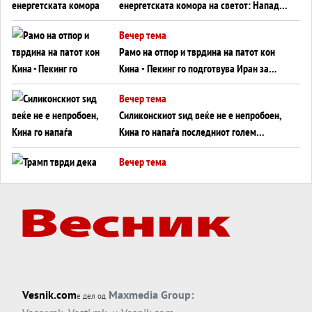
енергетската комора на светот: Нападот
во Суец најавува глобален енергетски
Вечер тема
инфаркт?
Рамо на отпор и тврдина на патот кон
Кина - Пекинг го подготвува Иран за
американска копнена инвазија
Вечер тема
Силиконскиот ѕид веќе не е непробоен,
Кина го напаѓа последниот голем
монопол на Западот?
Вечер тема
Трамп тврди дека повторно „разговара“
со Иран - ваквите моменти се поопасни
од отворените закани
Вечер тема
ДЛАБОКО УДОЛУ: Сметководствените
трикови што го соборија ЕНРОН ги
применуваат гигантите за ВИ
Вечер тема
Vesnik.com
Maxmedia Group:
е дел од
АТОМСКО ДОМИНО НА БЛИСКИОТ