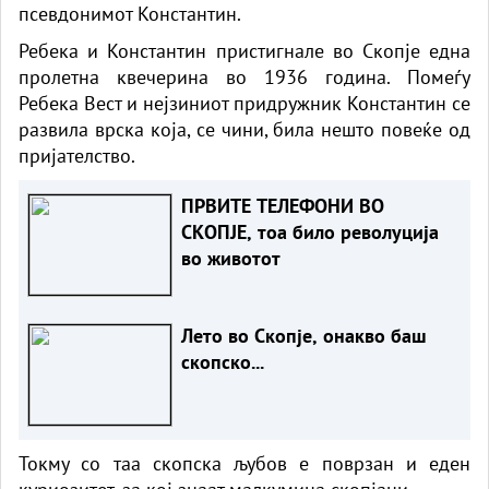
псевдонимот Константин.
Ребека и Константин пристигнале во Скопје една
пролетна квечерина во 1936 година. Помеѓу
Ребека Вест и нејзиниот придружник Константин се
развила врска која, се чини, била нешто повеќе од
пријателство.
ПРВИТЕ ТЕЛЕФОНИ ВО
СКОПЈЕ, тоа било револуција
во животот
Лето во Скопје, онакво баш
скопско...
Токму со таа скопска љубов е поврзан и еден