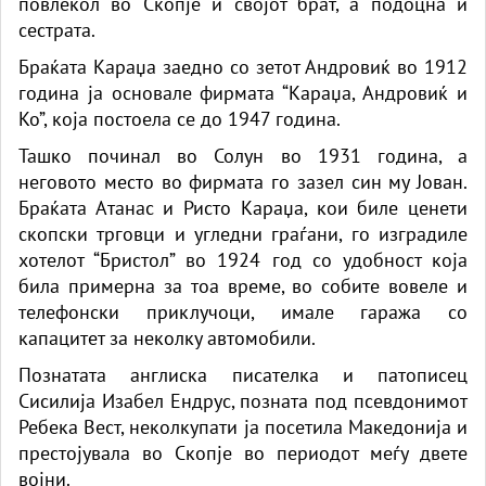
повлекол во Скопје и својот брат, а подоцна и
сестрата.
Браќата Караџа заедно со зетот Андровиќ во 1912
година ја основале фирмата “Караџа, Андровиќ и
Ко”, која постоела се до 1947 година.
Ташко починал во Солун во 1931 година, а
неговото место во фирмата го зазел син му Јован.
Браќата Атанас и Ристо Караџа, кои биле цене­ти
скопски трговци и угледни граѓани, го изградиле
хотелот “Бристол” во 1924 год со удобност која
била примерна за тоа време, во собите вовеле и
телефонски приклучоци, имале гаража со
капацитет за неколку автомобили.
Познатата англиска писателка и патописец
Сисилија Изабел Ендрус, позната под псевдонимот
Ребека Вест, неколкупати ја посетила Македонија и
престојувала во Скопје во периодот меѓу двете
војни.