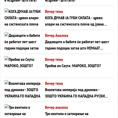
Вечер тема
КОГА ДУНАВ ЈА ГУБИ СИЛАТА - црвен
аларм на системската плоча од јужна
Германија до Црното Море...
Вечер Анализа
Дедовците и бабите ќе работат пет-шест
години подоцна затоа што НЕМААТ
ВНУЦИ ДА ГИ ЗАМЕНАТ
Вечер тема
Пробив во Сеута: МАРОКО, ЗОШТО?
Вечер тема
Виолетова империја под дронови -
ЗОШТО УКРАИНА ГО НАПАДНА РУСКИОТ
WILDBERRIES
Вечер анализа
Три вентили и затворање на