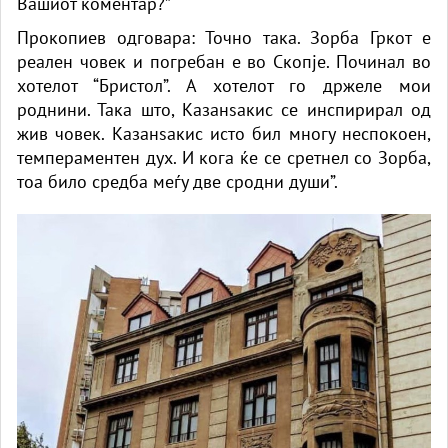
Вашиот коментар?”
Прокопиев одговара: Точно така. Зорба Гркот е
реален човек и погребан е во Скопје. Починал во
хотелот “Бристол”. А хотелот го држеле мои
роднини. Така што, Казанѕакис се инспирирал од
жив човек. Казанѕакис исто бил многу неспокоен,
темпераментен дух. И кога ќе се сретнел со Зорба,
тоа било средба меѓу две сродни души”.