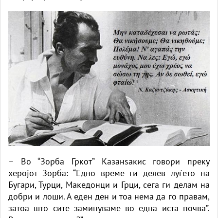
– Во “Зорба Гркот” Казанѕакис говори преку
херојот Зорба: “Едно време ги делев луѓето на
Бугари, Турци, Македонци и Грци, сега ги делам на
добри и лоши. А еден ден и тоа нема да го правам,
затоа што сите заминуваме во една иста почва”.