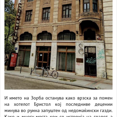
И името на Зорба останува како врзска за помен
на хотелот Бристол кој последниве децении
минува во руина запуштен од недомаќински газди.
Како и многу места кои се историја на градот, а