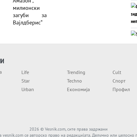
ИИ
а
Life
Trending
Cult
Star
Techno
Спорт
Urban
Економија
Профил
2026
© Vesnik.com, сите права задржани
а vesnik.com се авторско право на редакцијата. Делумно или целосно 