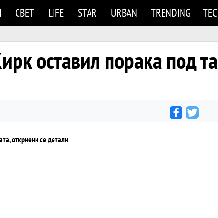
Н
СВЕТ
LIFE
STAR
URBAN
TRENDING
TE
ирк оставил порака под та
и