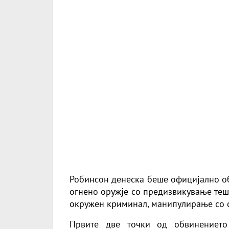
Робинсон денеска беше официјално об
огнено оружје со предизвикување теш
окружен криминал, манипулирање со с
Првите две точки од обвинението