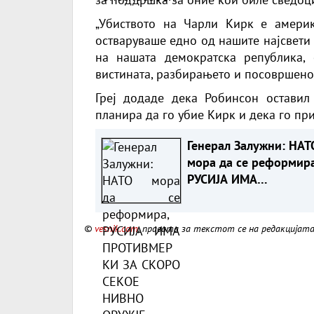
„Убиството на Чарли Кирк е америк
остваруваше едно од нашите најсвети
на нашата демократска република,
вистината, разбирањето и посовршеното
Греј додаде дека Робинсон оставил
планира да го убие Кирк и дека го пр
Генерал Залужни: НАТ
мора да се реформира
РУСИЈА ИМА
ПРОТИВМЕРКИ ЗА СК
СЕКОЕ НИВНО ОРУЖЈЕ
©
vesnik.com
, правата за текстот се на редакцијат