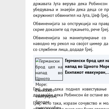
државата Јута верува дека Робинсо
убедувања и знаејќи дека деца се пр
окружниот обвинител на Јута, Џеф Греј
Обвиненијата за опструкција на прав
скрие доказите од пукањето, рече Греј
Обвиненијата за манипулирање со 
наводно му рекол на својот цимер да
со службени лица, додаде Греј.
Германски брод цел н
напад во Црното Море
Екипажот евакуиран,
бродот онеспособен
Греј рече дека поднел известување 
додавајќи дека Робинсон ќе остане во
Греј, исто така, изрази сочувство и 
за поддршка за оние кои биле сведоци