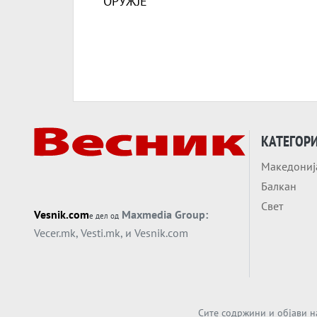
КАТЕГОР
Македониј
Балкан
Свет
Vesnik.com
Maxmedia Group:
е дел од
Vecer.mk
,
Vesti.mk
, и
Vesnik.com
Сите содржини и објави н