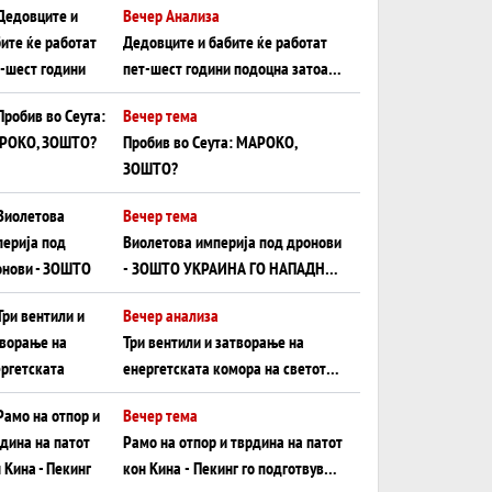
Вечер Анализа
Црното Море...
Дедовците и бабите ќе работат
пет-шест години подоцна затоа
што НЕМААТ ВНУЦИ ДА ГИ
Вечер тема
ЗАМЕНАТ
Пробив во Сеута: МАРОКО,
ЗОШТО?
Вечер тема
Виолетова империја под дронови
- ЗОШТО УКРАИНА ГО НАПАДНА
РУСКИОТ WILDBERRIES
Вечер анализа
Три вентили и затворање на
енергетската комора на светот:
Нападот во Суец најавува
Вечер тема
глобален енергетски инфаркт?
Рамо на отпор и тврдина на патот
кон Кина - Пекинг го подготвува