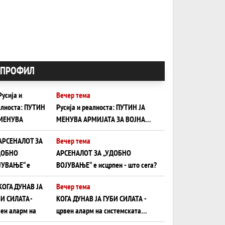
ПРОФИЛ
Вечер тема
Русија и реалноста: ПУТИН ЈА
МЕНУВА АРМИЈАТА ЗА ВОЈНА
ШТО ОСТАНУВА БЕЗ ФРОНТ
Вечер тема
АРСЕНАЛОТ ЗА „УДОБНО
ВОЈУВАЊЕ“ е исцрпен - што сега?
Вечер тема
КОГА ДУНАВ ЈА ГУБИ СИЛАТА -
црвен аларм на системската
плоча од јужна Германија до