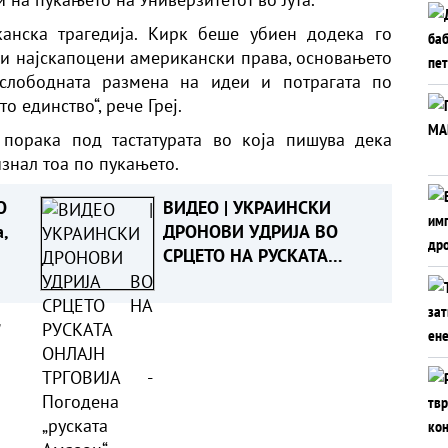
анска трагедија. Кирк беше убиен додека го
 и најскапоцени американски права, основањето
 слободната размена на идеи и потрагата по
 единство“, рече Греј.
 порака под тастатурата во која пишува дека
изнал тоа по пукањето.
О
ВИДЕО | УКРАИНСКИ
,
ДРОНОВИ УДРИЈА ВО
СРЦЕТО НА РУСКАТА
ОРО
ОНЛАЈН ТРГОВИЈА -
Погодена „руската
а
Амазон“, милионски
загуби за Вајлдберис“