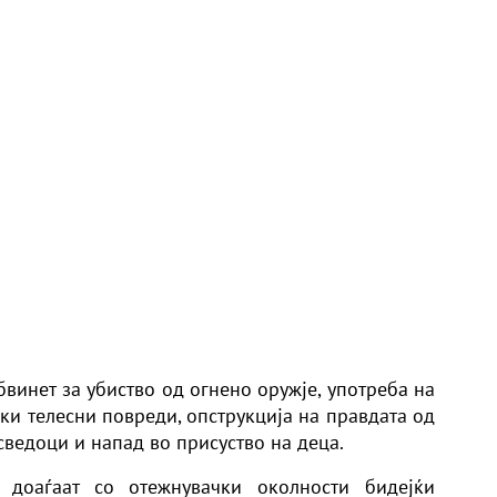
винет за убиство од огнено оружје, употреба на
ки телесни повреди, опструкција на правдата од
ведоци и напад во присуство на деца.
 доаѓаат со отежнувачки околности бидејќи