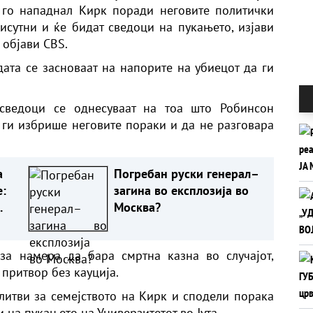
н го нападнал
Кирк
поради неговите политички
исутни и ќе бидат сведоци на пукањето, изјави
,
објави CBS.
дата се засноваат на напорите на
убиецот
да ги
.
сведоци се однесуваат на тоа што Робинсон
 ги избрише неговите пораки и да не разговара
а
Погребан руски генерал–
:
загина во експлозија во
Москва?
за намера да бара смртна казна во случајот,
 притвор без кауција.
молитви за семејството на Кирк и сподели порака
 на пукањето на Универзитетот во Јута.