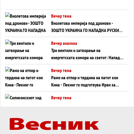
Вечер тема
Виолетова империја под дронови -
ЗОШТО УКРАИНА ГО НАПАДНА РУСКИОТ
WILDBERRIES
Вечер анализа
Три вентили и затворање на
енергетската комора на светот: Нападот
во Суец најавува глобален енергетски
Вечер тема
инфаркт?
Рамо на отпор и тврдина на патот кон
Кина - Пекинг го подготвува Иран за
американска копнена инвазија
Вечер тема
Силиконскиот ѕид веќе не е непробоен,
Кина го напаѓа последниот голем
монопол на Западот?
Вечер тема
Трамп тврди дека повторно „разговара“