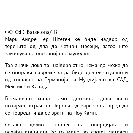
ФОТО:FC Barselona/FB
Марк Андре Тер Штеген ќе биде надвор од
терените од два до четири месеци, затоа што
заминува на операција на мускулот.
Тоа значи дека тој најверојатно нема да може да
се опорави навреме за да биде дел евентуално и
од составот на Германија за Мундијалот во САД,
Мексико и Канада.
Германецот мина само десетина дена како
позајмен играч во Џирона од Барселона, пред да
се повреди и да се врати на Ноу Камп.
Секако, целиот процес на оперцијата и
рехабилитацијата ќе го мине во својот матичен