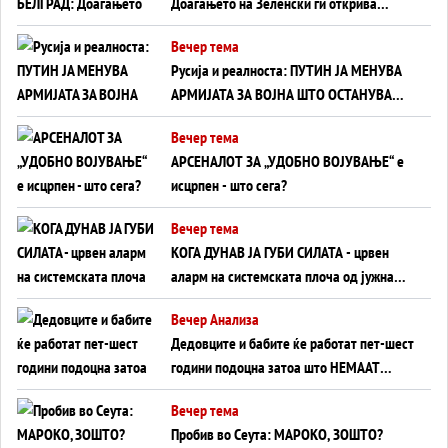
Доаѓањето на Зеленски ги открива
тајните на политиката на балансирање
Вечер тема
на Вучиќ
Русија и реалноста: ПУТИН ЈА МЕНУВА
АРМИЈАТА ЗА ВОЈНА ШТО ОСТАНУВА
БЕЗ ФРОНТ
Вечер тема
АРСЕНАЛОТ ЗА „УДОБНО ВОЈУВАЊЕ“ е
исцрпен - што сега?
Вечер тема
КОГА ДУНАВ ЈА ГУБИ СИЛАТА - црвен
аларм на системската плоча од јужна
Германија до Црното Море...
Вечер Анализа
Дедовците и бабите ќе работат пет-шест
години подоцна затоа што НЕМААТ
ВНУЦИ ДА ГИ ЗАМЕНАТ
Вечер тема
Пробив во Сеута: МАРОКО, ЗОШТО?