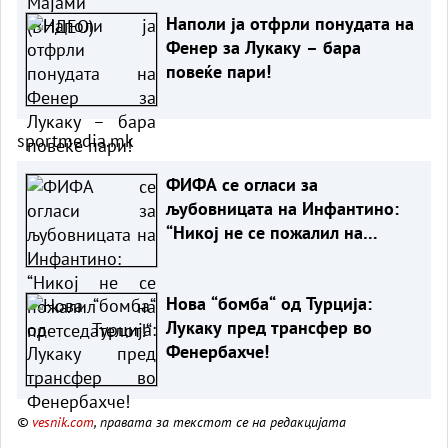
Наполи ја отфрли понудата на
Фенер за Лукаку – бара
повеќе пари!
sportmedia.mk
ФИФА се огласи за
љубовницата на Инфантино:
“Никој не се пожалил на
претседателот!“
Нова “бомба“ од Турција:
Лукаку пред трансфер во
Фенербахче!
©
vesnik.com
, правата за текстот се на редакцијата