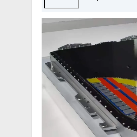
имало клучно влијани