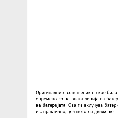
Оригиналниот сопственик на кое било
опремено со неговата линија на бате
на батеријата
. Ова ги вклучува батер
и... практично, цел мотор и движење.