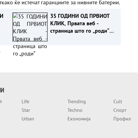
ткако ќе истечат гаранциите за нивните батерии.
 И
35 ГОДИНИ ОД ПРВИОТ
КЛИК, Првата веб -
страница што го „роди“
ИТЕ
интернетот се уште живеe
а
ИИ
а
Life
Trending
Cult
Star
Techno
Спорт
Urban
Економија
Профил