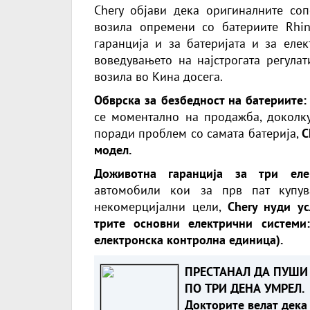
Chery објави дека оригиналните со
возила опремени со батериите Rhin
гаранција и за батеријата и за еле
воведувањето на најстрогата регулат
возила во Кина досега.
Обврска за безбедност на батериите:
се моментално на продажба, доколк
поради проблем со самата батерија,
C
модел.
Доживотна гаранција за три ел
автомобили кои за прв пат купув
некомерцијални цели,
Chery нуди ус
трите основни електрични системи
електронска контролна единица).
ПРЕСТАНАЛ ДА ПУШИ 
ПО ТРИ ДЕНА УМРЕЛ.
Докторите велат дека