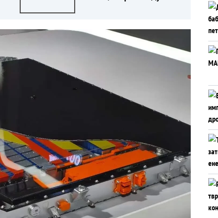
е
помалку автомобили.
Зошто?