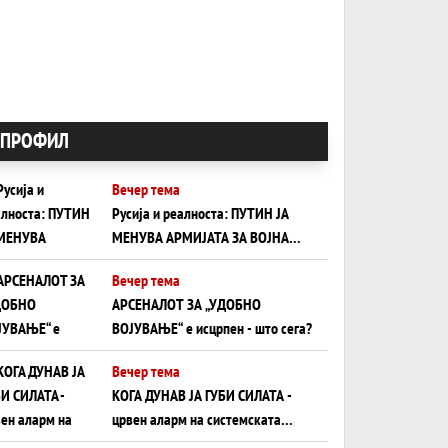
ПРОФИЛ
Вечер тема
Русија и реалноста: ПУТИН ЈА
МЕНУВА АРМИЈАТА ЗА ВОЈНА
ШТО ОСТАНУВА БЕЗ ФРОНТ
Вечер тема
АРСЕНАЛОТ ЗА „УДОБНО
ВОЈУВАЊЕ“ е исцрпен - што сега?
Вечер тема
КОГА ДУНАВ ЈА ГУБИ СИЛАТА -
црвен аларм на системската
плоча од јужна Германија до