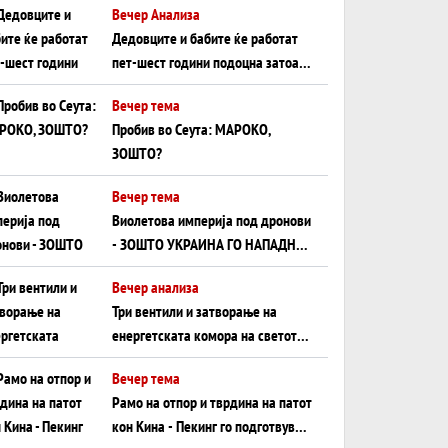
Вечер Анализа
Црното Море...
Дедовците и бабите ќе работат
пет-шест години подоцна затоа
што НЕМААТ ВНУЦИ ДА ГИ
Вечер тема
ЗАМЕНАТ
Пробив во Сеута: МАРОКО,
ЗОШТО?
Вечер тема
Виолетова империја под дронови
- ЗОШТО УКРАИНА ГО НАПАДНА
РУСКИОТ WILDBERRIES
Вечер анализа
Три вентили и затворање на
енергетската комора на светот:
Нападот во Суец најавува
Вечер тема
глобален енергетски инфаркт?
Рамо на отпор и тврдина на патот
кон Кина - Пекинг го подготвува