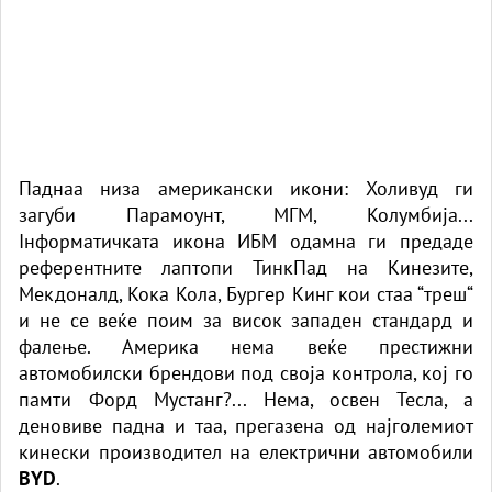
Паднаа низа американски икони: Холивуд ги
загуби Парамоунт, МГМ, Колумбија...
Iнформатичката икона ИБМ одамна ги предаде
референтните лаптопи ТинкПад на Кинезите,
Мекдоналд, Кока Кола, Бургер Кинг кои стаа “треш“
и не се веќе поим за висок западен стандард и
фалење. Америка нема веќе престижни
автомобилски брендови под своја контрола, кој го
памти Форд Мустанг?... Нема, освен Тесла, а
деновиве падна и таа, прегазена од најголемиот
кинески производител на електрични автомобили
BYD
.