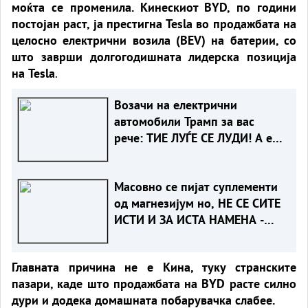
моќта се променила. Кинескиот BYD, по години
постојан раст, ја престигна Tesla во продажбата на
целосно електрични возила (BEV) на батерии, со
што заврши долгогодишната лидерска позиција
на Tesla
.
Возачи на електрични
автомобили Трамп за вас
рече: ТИЕ ЛУЃЕ СЕ ЛУДИ! А еве
зошто
Масовно се пијат суплементи
од магнезијум но, НЕ СЕ СИТЕ
ИСТИ И ЗА ИСТА НАМЕНА -
КОЈ Е ЗА ВАС?!
Главната причина не е Кина, туку странските
пазари, каде што продажбата на BYD расте силно
дури и додека домашната побарувачка слабее.