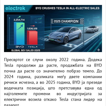
Пресвртот се случи околу 2022 година. Додека
Tesla продолжи да расте, продажбата на BYD
почна да расте со значително побрзо темпо. До
2024 година, разликата меѓу двете компании
речиси исчезна, а во 2025 година, BYD ја презеде
водечката позиција, што претставува една од
најголемите промени во индустријата за
електрични возила откако Tesla стана лидер на
пазарот.