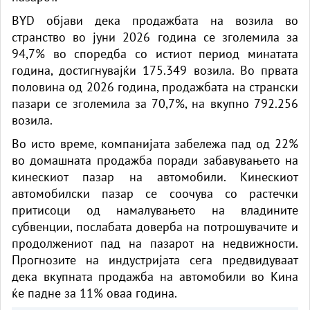
BYD објави дека продажбата на возила во
странство во јуни 2026 година се зголемила за
94,7% во споредба со истиот период минатата
година, достигнувајќи 175.349 возила. Во првата
половина од 2026 година, продажбата на странски
пазари се зголемила за 70,7%, на вкупно 792.256
возила.
Во исто време, компанијата забележа пад од 22%
во домашната продажба поради забавувањето на
кинескиот пазар на автомобили. Кинескиот
автомобилски пазар се соочува со растечки
притисоци од намалувањето на владините
субвенции, послабата доверба на потрошувачите и
продолжениот пад на пазарот на недвижности.
Прогнозите на индустријата сега предвидуваат
дека вкупната продажба на автомобили во Кина
ќе падне за 11% оваа година.