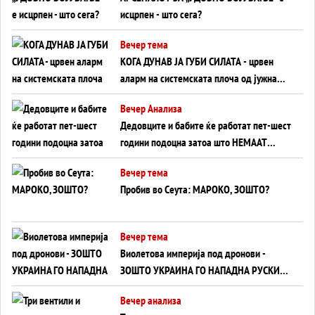
исцрпен - што сега?
Вечер тема
КОГА ДУНАВ ЈА ГУБИ СИЛАТА - црвен
аларм на системската плоча од јужна
Германија до Црното Море...
Вечер Анализа
Дедовците и бабите ќе работат пет-шест
години подоцна затоа што НЕМААТ
ВНУЦИ ДА ГИ ЗАМЕНАТ
Вечер тема
Пробив во Сеута: МАРОКО, ЗОШТО?
Вечер тема
Виолетова империја под дронови -
ЗОШТО УКРАИНА ГО НАПАДНА РУСКИОТ
WILDBERRIES
Вечер анализа