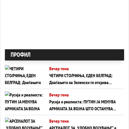
ПРОФИЛ
Вечер тема
ЧЕТИРИ СТОЛЧИЊА, ЕДЕН БЕЛГРАД:
Доаѓањето на Зеленски ги открива
тајните на политиката на балансирање
Вечер тема
на Вучиќ
Русија и реалноста: ПУТИН ЈА МЕНУВА
АРМИЈАТА ЗА ВОЈНА ШТО ОСТАНУВА
БЕЗ ФРОНТ
Вечер тема
АРСЕНАЛОТ ЗА „УДОБНО ВОЈУВАЊЕ“ е