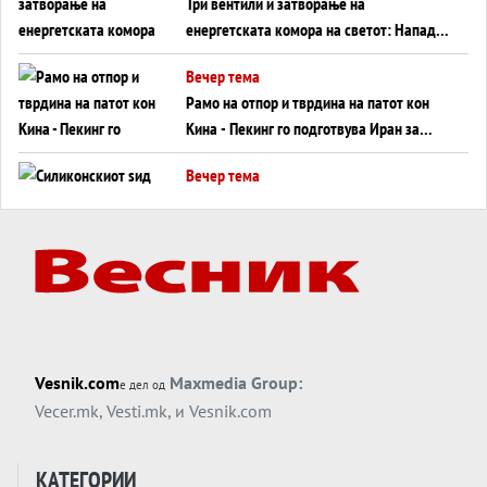
Три вентили и затворање на
енергетската комора на светот: Нападот
во Суец најавува глобален енергетски
Вечер тема
инфаркт?
Рамо на отпор и тврдина на патот кон
Кина - Пекинг го подготвува Иран за
американска копнена инвазија
Вечер тема
Силиконскиот ѕид веќе не е непробоен,
Кина го напаѓа последниот голем
монопол на Западот?
Вечер тема
Трамп тврди дека повторно „разговара“
со Иран - ваквите моменти се поопасни
од отворените закани
Вечер тема
Vesnik.com
Maxmedia Group:
е дел од
ДЛАБОКО УДОЛУ: Сметководствените
Vecer.mk
,
Vesti.mk
, и
Vesnik.com
трикови што го соборија ЕНРОН ги
применуваат гигантите за ВИ
Вечер тема
КАТЕГОРИИ