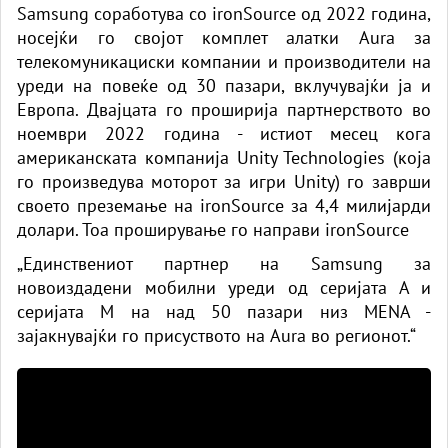
Samsung соработува со ironSource од 2022 година,
носејќи го својот комплет алатки Aura за
телекомуникациски компании и производители на
уреди на повеќе од 30 пазари, вклучувајќи ја и
Европа. Двајцата го проширија партнерството во
ноември 2022 година - истиот месец кога
американската компанија Unity Technologies (која
го произведува моторот за игри Unity) го заврши
своето преземање на ironSource за 4,4 милијарди
долари. Тоа проширување го направи ironSource
„Единствениот партнер на Samsung за
новоиздадени мобилни уреди од серијата А и
серијата М на над 50 пазари низ MENA -
зајакнувајќи го присуството на Aura во регионот.“