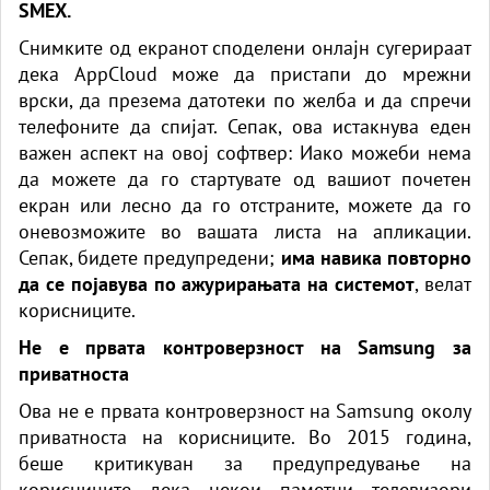
SMEX.
Снимките од екранот споделени онлајн сугерираат
дека AppCloud може да пристапи до мрежни
врски, да презема датотеки по желба и да спречи
телефоните да спијат. Сепак, ова истакнува еден
важен аспект на овој софтвер: Иако можеби нема
да можете да го стартувате од вашиот почетен
екран или лесно да го отстраните, можете да го
оневозможите во вашата листа на апликации.
Сепак, бидете предупредени;
има навика повторно
да се појавува по ажурирањата на системот
, велат
корисниците.
Не е првата контроверзност на Samsung за
приватноста
Ова не е првата контроверзност на Samsung околу
приватноста на корисниците. Во 2015 година,
беше критикуван за предупредување на
корисниците дека некои паметни телевизори