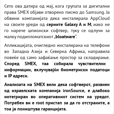
Сето ова датира од мај, кога групата за дигитални
права SMEX објави отворено писмо до Samsung. Ја
обвини компанијата дека инсталирала AppCloud
на своите уреди од
сериите Galaxy A и M
, иако не
го нарече шпионски софтвер, туку се одлучи за
малку подипломатскиот „
bloatware
“.
Апликацијата, очигледно инсталирана на телефони
во Западна Азија и Северна Африка, направила
повеќе од само зафаќање простор за складирање.
Според SMEX, таа собирала чувствителни
информации, вклучувајќи биометриски податоци
и IP адреси.
Анализата на SMEX вели дека софтверот, развиен
од израелската компанија ironSource, е длабоко
интегриран во оперативниот систем на уредот.
Потребен ви е root пристап за да го отстраните, а
тоа ја поништува гаранцијата.