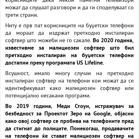
можат да слушаат разговори и да ги споделуваат со
трети страни.
Ниту е прв пат корисниците на буџетски телефони
да мораат да издржат претходно инсталиран
софтвер што можеби не го сакале.
Во 2020 година,
известивме за малициозен софтвер што бил
претходно инсталиран на буџетски телефони
достапни преку програмата US Lifeline.
Всушност, имало многу случаи на претходно
инсталиран софтвер на телефони кои можат да се
идентификуваат како малициозен софтвер или
потенцијално несакани програми.
Во 2019 година, Меди Стоун, истражувач за
безбедност за Проектот Зеро на Google, објасни
како овој софтвер се пробива на телефоните пред
да стигнат до полиците. Понекогаш, продавачите
на телефони ќе стават малициозен софтвер на