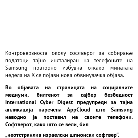
Контроверзноста околу софтверот за собирање
податоци тајно инсталиран на телефоните на
Samsung повторно избувна откако минатата
недела на X се појави нова обвинувачка
објава
.
Во објавата на страницата на социјалните
медиуми, билтенот за сајбер безбедност
International Cyber ​​​​Digest предупреди за тајна
апликација наречена AppCloud што Samsung
наводно ја поставил на своите телефони.
Софтверот, како што се вели, бил
„неотстранлив израелски шпионски софтвер“.