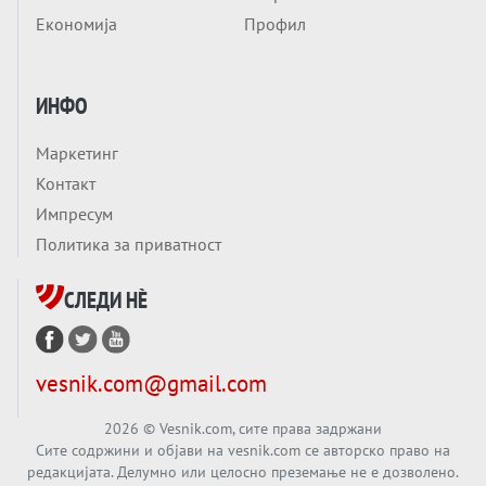
Заборавете ги премиерите, ОВА СЕ
Економија
Профил
ЛУЃЕТО ШТО РЕШАВААТ ЗА МИР, ВОЈНА,
СОЖИВОТ ИЛИ ПРОПАСТ
Анализа
ИНФО
Приватни факултети - ОД ПРЕСТИЖ
НЕКОГАШ ДЕНЕС ДО ФАБРИКИ ЗА
Маркетинг
ДИПЛОМИ
Вечер тема
Контакт
БАЛКАНОТ КАКО ДОКУМЕНТ НА ТУЃА
Импресум
МАСА: Берлинскиот договор од 1878 и
Политика за приватност
европската уметност за уредување на
Вечер тема
туѓи судбини
СЛЕДИ НÈ
ГЕРМАНИЈА Е ПРЕД ЕКСПЛОЗИЈА? АfD го
урива заштитниот ѕид, улиците се полнат
со отпор, а Европа гледа почеток на
Вечер тема
vesnik.com@gmail.com
голем потрес?
Кинеска ракета испукана во Пацификот.
Што значи тоа за СТРАТЕШКИОТ ЈАЗИК
2026
© Vesnik.com, сите права задржани
Сите содржини и објави на vesnik.com се авторско право на
ВО СВЕТОТ?
редакцијата. Делумно или целосно преземање не е дозволено.
Вечер тема