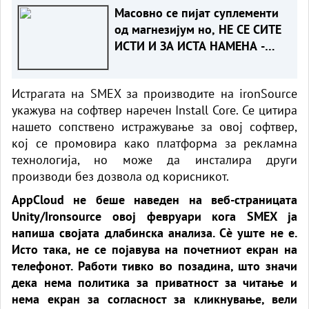
Масовно се пијат суплементи
од магнезијум но, НЕ СЕ СИТЕ
ИСТИ И ЗА ИСТА НАМЕНА -
КОЈ Е ЗА ВАС?!
Истрагата на SMEX за производите на ironSource
укажува на софтвер наречен Install Core. Се цитира
нашето сопствено истражување за овој софтвер,
кој се промовира како платформа за рекламна
технологија, но може да инсталира други
производи без дозвола од корисникот.
AppCloud не беше наведен на веб-страницата
Unity/Ironsource овој февруари кога SMEX ја
напиша својата длабинска анализа. Сè уште не е.
Исто така, не се појавува на почетниот екран на
телефонот. Работи тивко во позадина, што значи
дека нема политика за приватност за читање и
нема екран за согласност за кликнување, вели