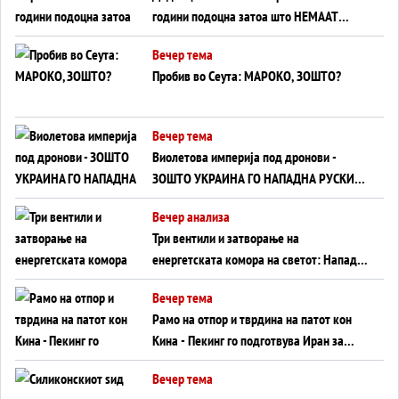
години подоцна затоа што НЕМААТ
ВНУЦИ ДА ГИ ЗАМЕНАТ
Вечер тема
Пробив во Сеута: МАРОКО, ЗОШТО?
Вечер тема
Виолетова империја под дронови -
ЗОШТО УКРАИНА ГО НАПАДНА РУСКИОТ
WILDBERRIES
Вечер анализа
Три вентили и затворање на
енергетската комора на светот: Нападот
во Суец најавува глобален енергетски
Вечер тема
инфаркт?
Рамо на отпор и тврдина на патот кон
Кина - Пекинг го подготвува Иран за
американска копнена инвазија
Вечер тема