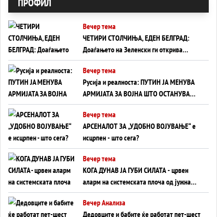
ПРОФИЛ
Вечер тема
ЧЕТИРИ СТОЛЧИЊА, ЕДЕН БЕЛГРАД:
Доаѓањето на Зеленски ги открива
тајните на политиката на балансирање
Вечер тема
на Вучиќ
Русија и реалноста: ПУТИН ЈА МЕНУВА
АРМИЈАТА ЗА ВОЈНА ШТО ОСТАНУВА
БЕЗ ФРОНТ
Вечер тема
АРСЕНАЛОТ ЗА „УДОБНО ВОЈУВАЊЕ“ е
исцрпен - што сега?
Вечер тема
КОГА ДУНАВ ЈА ГУБИ СИЛАТА - црвен
аларм на системската плоча од јужна
Германија до Црното Море...
Вечер Анализа
Дедовците и бабите ќе работат пет-шест