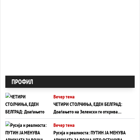
ПРОФИЛ
Вечер тема
ЧЕТИРИ СТОЛЧИЊА, ЕДЕН БЕЛГРАД:
Доаѓањето на Зеленски ги открива
тајните на политиката на балансирање
Вечер тема
на Вучиќ
Русија и реалноста: ПУТИН ЈА МЕНУВА