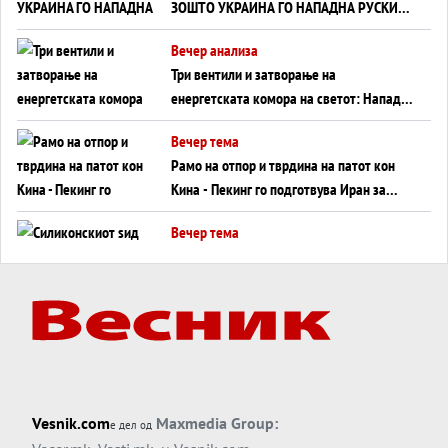
ЗОШТО УКРАИНА ГО НАПАДНА РУСКИОТ
WILDBERRIES
Вечер анализа
Три вентили и затворање на
енергетската комора на светот: Нападот
во Суец најавува глобален енергетски
Вечер тема
инфаркт?
Рамо на отпор и тврдина на патот кон
Кина - Пекинг го подготвува Иран за
американска копнена инвазија
Вечер тема
Силиконскиот ѕид веќе не е непробоен,
Кина го напаѓа последниот голем
монопол на Западот?
Вечер тема
Трамп тврди дека повторно „разговара“
со Иран - ваквите моменти се поопасни
од отворените закани
Вечер тема
Vesnik.com
Maxmedia Group:
е дел од
ДЛАБОКО УДОЛУ: Сметководствените