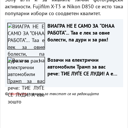
активности. Fujifilm X-T3 и Nikon D850 се исто така
популарни избори со соодветен квалитет.
ВИАГРА НЕ Е САМО ЗА “ОНАА
РАБОТА“... Таа е лек за овие
болести, па дури и за рак!
Возачи на електрични
автомобили Трамп за вас
рече: ТИЕ ЛУЃЕ СЕ ЛУДИ! А еве
зошто
©
vesnik.com
, правата за текстот се на редакцијата