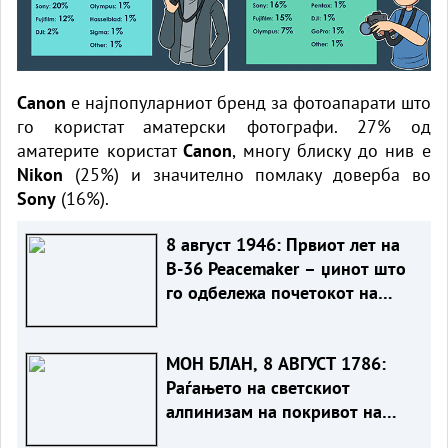
Canon
е најпопуларниот бренд за фотоапарати што
го користат аматерски фотографи. 27% од
аматерите користат
Canon
, многу блиску до нив е
Nikon
(25%) и значително помлаку доверба во
Sony
(16%).
8 август 1946: Првиот лет на
B-36 Peacemaker – џинот што
го одбележа почетокот на
Ладната војна
МОН БЛАН, 8 АВГУСТ 1786:
Раѓањето на светскиот
алпинизам на покривот на
Европа