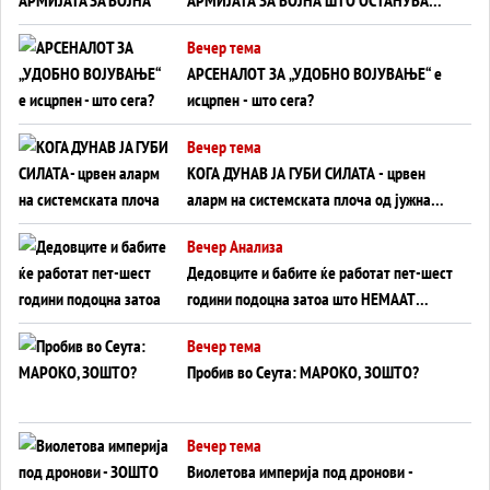
АРМИЈАТА ЗА ВОЈНА ШТО ОСТАНУВА
БЕЗ ФРОНТ
Вечер тема
АРСЕНАЛОТ ЗА „УДОБНО ВОЈУВАЊЕ“ е
исцрпен - што сега?
Вечер тема
КОГА ДУНАВ ЈА ГУБИ СИЛАТА - црвен
аларм на системската плоча од јужна
Германија до Црното Море...
Вечер Анализа
Дедовците и бабите ќе работат пет-шест
години подоцна затоа што НЕМААТ
ВНУЦИ ДА ГИ ЗАМЕНАТ
Вечер тема
Пробив во Сеута: МАРОКО, ЗОШТО?
Вечер тема
Виолетова империја под дронови -