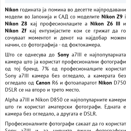
Nikon
годината ја помина во десетте најпродавани
модели во Јапонија и САД со моделите
Nikon Z9
i
Nikon Z8
кај професионлаците a
Nikon Z6 III
и
Nikon Zf
кај ентузијастите кои се грижат да го
сочуваат моментот и денот на најдобар можен
начин, со фотографија - од фоктокамера.
Што се однесува до
Sony
a7III е најпопуларната
камера што ја користат професионални фотографи
од тој бренд. 7% од професионалците користат
Sony a7III камера без огледало, а камерата без
огледало од
Canon
R6 и фотоапаратот
Nikon
D750
DSLR се на второ и трето место.
Alpha a7III и Nikon D850 се најпопуларните камери
што ги користат аматерски фотографи. Едната е
камера без огледало, а другата е DSLR.
Професионалните фотографи сакаат да го користат
Sony a7III и за нивните лични фотографски