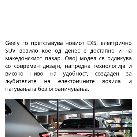
Geely го претставува новиот EX5, електрично
SUV возило кое од денес е достапно и на
македонскиот пазар. Овој модел се одликува
со современ дизајн, напредна технологија и
високо ниво на удобност, создаден за
љубителите на електричните возила и
патувањата без ограничувања.