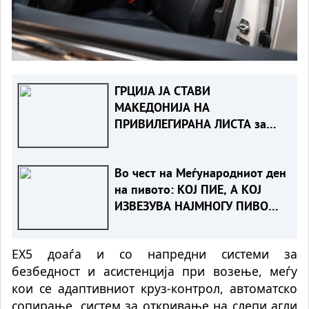
ГРЦИЈА ЈА СТАВИ
МАКЕДОНИЈА НА
ПРИВИЛЕГИРАНА ЛИСТА за
даноци заедно со други 40
држави
Во чест на Меѓународниот ден
на пивото: КОЈ ПИЕ, А КОЈ
ИЗВЕЗУВА НАЈМНОГУ ПИВО
ВО ЕВРОПСКАТА УНИЈА?
EX5 доаѓа и со напредни системи за
безбедност и асистенција при возење, меѓу
кои се адаптивниот круз-контрол, автоматско
сопирање, систем за откривање на слепи агли