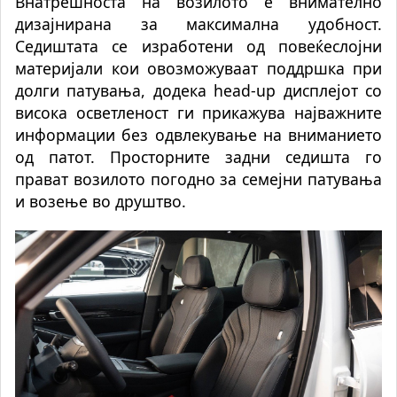
Внатрешноста на возилото е внимателно
дизајнирана за максимална удобност.
Седиштата се изработени од повеќеслојни
материјали кои овозможуваат поддршка при
долги патувања, додека head-up дисплејот со
висока осветленост ги прикажува најважните
информации без одвлекување на вниманието
од патот. Просторните задни седишта го
прават возилото погодно за семејни патувања
и возење во друштво.