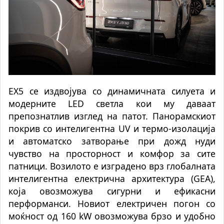
EX5 се издвојува со динамичната силуета и
модерните LED светла кои му даваат
препознатлив изглед на патот. Панорамскиот
покрив со интелигентна UV и термо-изолација
и автоматско затворање при дожд нуди
чувство на просторност и комфор за сите
патници. Возилото е изградено врз глобалната
интелигентна електрична архитектура (GEA),
која овозможува сигурни и ефикасни
перформанси. Новиот електричен погон со
моќност од 160 kW овозможува брзо и
удобно