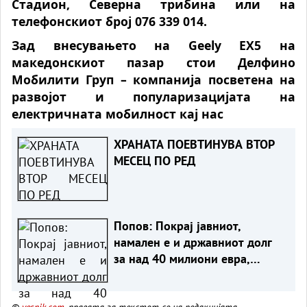
Стадион, Северна трибина или на
телефонскиот број 076 339 014.
Зад внесувањето на Geely EX5 на
македонскиот пазар стои Делфино
Мобилити Груп – компанија посветена на
развојот и популаризацијата на
електричната мобилност кај нас
ХРАНАТА ПОЕВТИНУВА ВТОР
МЕСЕЦ ПО РЕД
Попов: Покрај јавниот,
намален е и државниот долг
за над 40 милиони евра,
изнесува 51,7% од БДП
©
vesnik.com
, правата за текстот се на редакцијата