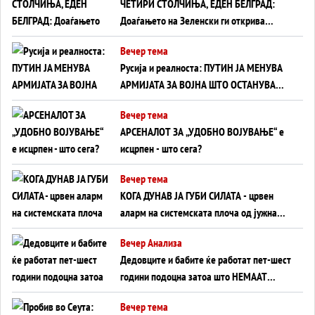
ЧЕТИРИ СТОЛЧИЊА, ЕДЕН БЕЛГРАД:
Доаѓањето на Зеленски ги открива
тајните на политиката на балансирање
Вечер тема
на Вучиќ
Русија и реалноста: ПУТИН ЈА МЕНУВА
АРМИЈАТА ЗА ВОЈНА ШТО ОСТАНУВА
БЕЗ ФРОНТ
Вечер тема
АРСЕНАЛОТ ЗА „УДОБНО ВОЈУВАЊЕ“ е
исцрпен - што сега?
Вечер тема
КОГА ДУНАВ ЈА ГУБИ СИЛАТА - црвен
аларм на системската плоча од јужна
Германија до Црното Море...
Вечер Анализа
Дедовците и бабите ќе работат пет-шест
години подоцна затоа што НЕМААТ
ВНУЦИ ДА ГИ ЗАМЕНАТ
Вечер тема