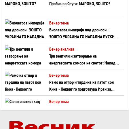
Пробив во Сеута: МАРОКО, ЗОШТО?
Вечер тема
Виолетова империја под дронови -
ЗОШТО УКРАИНА ГО НАПАДНА РУСКИОТ
WILDBERRIES
Вечер анализа
Три вентили и затворање на
енергетската комора на светот: Нападот
во Суец најавува глобален енергетски
Вечер тема
инфаркт?
Рамо на отпор и тврдина на патот кон
Кина - Пекинг го подготвува Иран за
американска копнена инвазија
Вечер тема
Силиконскиот ѕид веќе не е непробоен,
Кина го напаѓа последниот голем
монопол на Западот?
Вечер тема