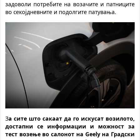
задоволи потребите на возачите и патниците
во секојдневните и подолгите патувања.
З
а сите што сакаат да го искусат возилото,
достапни се информации и можност за
тест возење во салонот на Geely на Градски