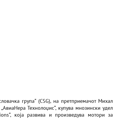
ловачка група“ (CSG), на претприемачот Михал
а „АвиаНера Технолоџис“, купува мнозински удел
ions“, која развива и произведува мотори за