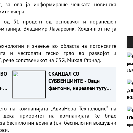
к, за ова ја информираше чешката новинска
ите вчера.
ел од 51 процент од основачот и поранешен
мпанија, Владимир Лазаревиќ. Холдингот не ја
ехнологии и знаење во областа на погонските
та и честопати тесно грло во развојот и
, рече сопственикот на CSG, Михал Стрнад.
 ВО
СКАНДАЛ СО
СУБВЕНЦИИТЕ - Овци
е и
фантоми, нереален тутун
и „чудотворни“ крави
то на компанијата „АвиаНера Технолоџис“ на
е дека приоритет на компанијата ќе биде
за беспилотни возила (т.н. беспилотни воздушни
ови.