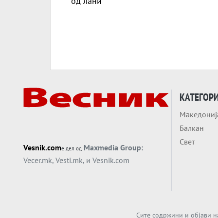
КАТЕГОР
Македониј
Балкан
Свет
Vesnik.com
Maxmedia Group:
е дел од
Vecer.mk
,
Vesti.mk
, и
Vesnik.com
Сите содржини и објави н