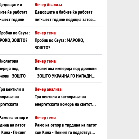
Вечер Анализа
Црното Море...
Дедовците и бабите ќе работат
пет-шест години подоцна затоа
што НЕМААТ ВНУЦИ ДА ГИ
Вечер тема
ЗАМЕНАТ
Пробив во Сеута: МАРОКО,
ЗОШТО?
Вечер тема
Виолетова империја под дронови
- ЗОШТО УКРАИНА ГО НАПАДНА
РУСКИОТ WILDBERRIES
Вечер анализа
Три вентили и затворање на
енергетската комора на светот:
Нападот во Суец најавува
Вечер тема
глобален енергетски инфаркт?
Рамо на отпор и тврдина на патот
кон Кина - Пекинг го подготвува