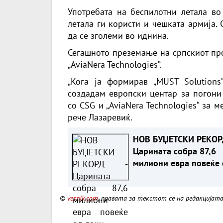
Употребата на беспилотни летала во 
летала ги користи и чешката армија.
да се зголеми во иднина.
Сегашното преземање на српскиот пр
„AviaNera Technologies“.
„Кога ја формирав „MUST Solutions
создадам европски центар за погони 
со CSG и „AviaNera Technologies“ за 
рече Лазаревиќ.
НОВ БУЏЕТСКИ РЕКОР
Царината собра 87,6
милиони евра повеќе 
лани
©
vesnik.com
, правата за текстот се на редакцијат