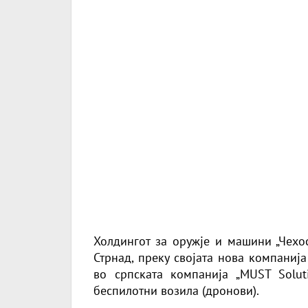
Холдингот за оружје и машини „Чехос
Стрнад, преку својата нова компаниј
во српската компанија „MUST Solut
беспилотни возила (дронови).