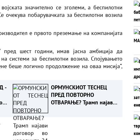
војската значително се зголеми, а беспилотни
 Се очекува побарувачката за беспилотни возила
оизводител е првото преземање на компанијата
“ пред шест години, имав јасна амбиција да
на системи за беспилотни возила. Спојувањето
мене беше логично продолжение на оваа мисија“,
Д -
ОРМУНСКИОТ ТЕСНЕЦ
ПРЕД ПОВТОРНО
од
ОТВАРАЊЕ? Трамп најави
договор во наредните 24
часа
а