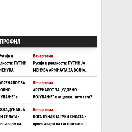
ПРОФИЛ
Вечер тема
Русија и реалноста: ПУТИН ЈА
МЕНУВА АРМИЈАТА ЗА ВОЈНА
ШТО ОСТАНУВА БЕЗ ФРОНТ
Вечер тема
АРСЕНАЛОТ ЗА „УДОБНО
ВОЈУВАЊЕ“ е исцрпен - што сега?
Вечер тема
КОГА ДУНАВ ЈА ГУБИ СИЛАТА -
црвен аларм на системската
плоча од јужна Германија до