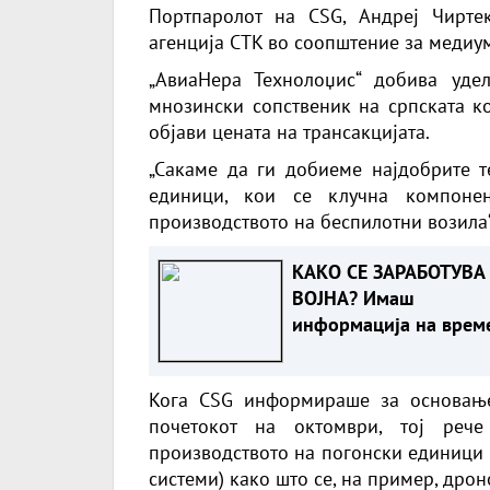
Портпаролот на CSG, Андреј Чирте
агенција CTK во соопштение за медиум
„АвиаНера Технолоџис“ добива уд
мнозински сопственик на српската ко
објави цената на трансакцијата.
„Сакаме да ги добиеме најдобрите т
единици, кои се клучна компонен
производството на беспилотни возила“
КАКО СЕ ЗАРАБОТУВА
ВОЈНА? Имаш
информација на врем
вака постапуваш,
милионите течат
Кога CSG информираше за основање
почетокот на октомври, тој реч
производството на погонски единици 
системи) како што се, на пример, дрон