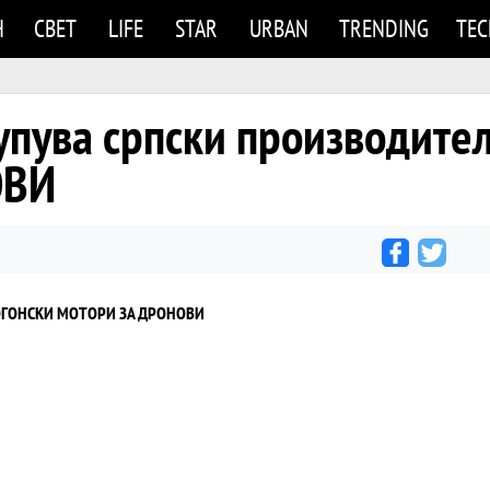
Н
СВЕТ
LIFE
STAR
URBAN
TRENDING
TE
упува српски производит
ОВИ