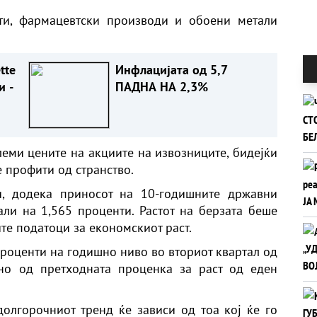
ти, фармацевтски производи и обоени метали
tte
Инфлацијата од 5,7
и -
ПАДНА НА 2,3%
олеми цените на акциите на извозниците, бидејќи
е профити од странство.
и, додека приносот на 10-годишните државни
ли на 1,565 проценти. Растот на берзата беше
те податоци за економскиот раст.
проценти на годишно ниво во вториот квартал од
но од претходната проценка за раст од еден
олгорочниот тренд ќе зависи од тоа кој ќе го