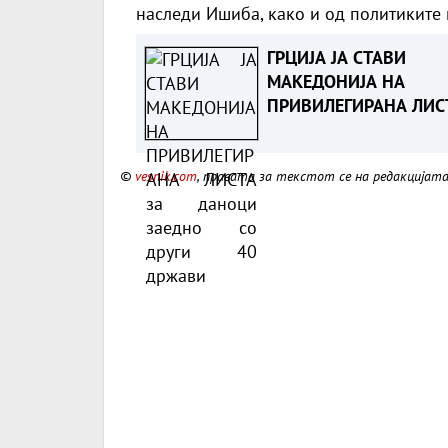
наследи Ишиба, како и од политиките 
ГРЦИЈА ЈА СТАВИ
МАКЕДОНИЈА НА
ПРИВИЛЕГИРАНА ЛИС
за даноци заедно со
други 40 држави
©
vesnik.com
, правата за текстот се на редакцијат