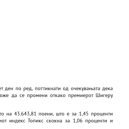
т ден по ред, поттикнати од очекувањата дека
може да се промени откако премиерот Шигеру
о на 43.643,81 поени, што е за 1,45 проценти
иот индекс Топикс скокна за 1,06 проценти и