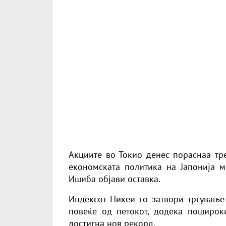
Акциите во Токио денес пораснаа тре
економската политика на Јапонија 
Ишиба објави оставка.
Индексот Никеи го затвори тргувањет
повеќе од петокот, додека поширок
достигна нов рекорд.