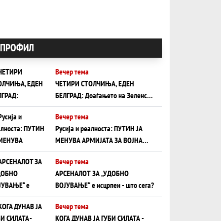
ПРОФИЛ
Вечер тема
ЧЕТИРИ СТОЛЧИЊА, ЕДЕН
БЕЛГРАД: Доаѓањето на Зеленски
ги открива тајните на политиката
Вечер тема
на балансирање на Вучиќ
Русија и реалноста: ПУТИН ЈА
МЕНУВА АРМИЈАТА ЗА ВОЈНА
ШТО ОСТАНУВА БЕЗ ФРОНТ
Вечер тема
АРСЕНАЛОТ ЗА „УДОБНО
ВОЈУВАЊЕ“ е исцрпен - што сега?
Вечер тема
КОГА ДУНАВ ЈА ГУБИ СИЛАТА -