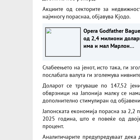
Акциите од секторите за недвижнос
најмногу пораснаа, објавува Кјодо.
Opera Godfather Bague
од 2,4 милиони долар
има и мал Марлон
Брандо! (ФОТО)
Слабеењето на јенот, исто така, ги зг
послабата валута ги зголемува нивнит
Доларот се тргуваше по 147,52 јен
обврзници на Јапонија малку се нама
дополнително стимулиран од објавени
Јапонската економија порасна за 2,2 
2025 година, што е повеќе од двој
процент.
Аналитичарите предупредуваат дека д