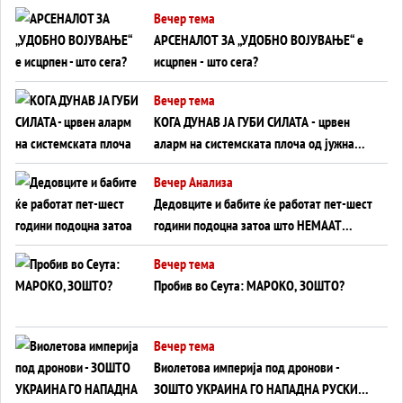
БЕЗ ФРОНТ
Вечер тема
АРСЕНАЛОТ ЗА „УДОБНО ВОЈУВАЊЕ“ е
исцрпен - што сега?
Вечер тема
КОГА ДУНАВ ЈА ГУБИ СИЛАТА - црвен
аларм на системската плоча од јужна
Германија до Црното Море...
Вечер Анализа
Дедовците и бабите ќе работат пет-шест
години подоцна затоа што НЕМААТ
ВНУЦИ ДА ГИ ЗАМЕНАТ
Вечер тема
Пробив во Сеута: МАРОКО, ЗОШТО?
Вечер тема
Виолетова империја под дронови -
ЗОШТО УКРАИНА ГО НАПАДНА РУСКИОТ