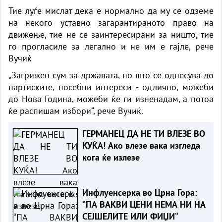
Тие луѓе мислат дека е нормално да му се одземе
на некого уставно загарантираното право на
движење, тие не се заинтересирани за ништо, тие
го прогласиле за легално и не им е гајле, рече
Вучиќ
„Загрижен сум за државата, но што се однесува до
партиските, посебни интереси - одлично, можеби
до Нова Година, можеби ќе ги изненадам, а потоа
ќе распишам избори“, рече Вучиќ.
ГЕРМАНЕЦ ДА НЕ ТИ ВЛЕЗЕ ВО
КУЌА! Ако влезе вака изгледа
кога ќе излезе
Инфлуенсерка во Црна Гора:
“ПА ВАКВИ ЦЕНИ НЕМА НИ НА
СЕЈШЕЛИТЕ ИЛИ ФИЏИ“