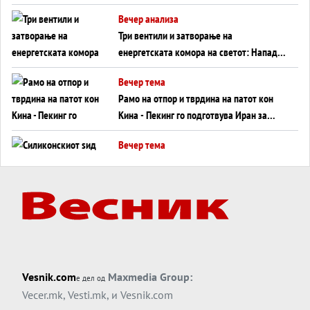
WILDBERRIES
Вечер анализа
Три вентили и затворање на
енергетската комора на светот: Нападот
во Суец најавува глобален енергетски
Вечер тема
инфаркт?
Рамо на отпор и тврдина на патот кон
Кина - Пекинг го подготвува Иран за
американска копнена инвазија
Вечер тема
Силиконскиот ѕид веќе не е непробоен,
Кина го напаѓа последниот голем
монопол на Западот?
Вечер тема
Трамп тврди дека повторно „разговара“
со Иран - ваквите моменти се поопасни
од отворените закани
Вечер тема
Vesnik.com
Maxmedia Group:
е дел од
ДЛАБОКО УДОЛУ: Сметководствените
Vecer.mk
,
Vesti.mk
, и
Vesnik.com
трикови што го соборија ЕНРОН ги