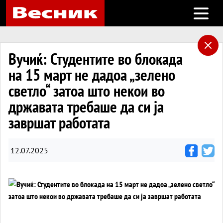
Open m
Вучиќ: Студентите во блокада
на 15 март не дадоа „зелено
светло“ затоа што некои во
државата требаше да си ја
завршат работата
12.07.2025