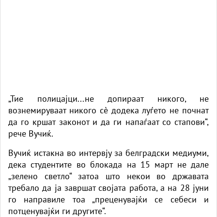
„Тие полицајци...не допираат никого, не
вознемируваат никого сè додека луѓето не почнат
да го кршат законот и да ги напаѓаат со стапови“,
рече Вучиќ.
Вучиќ истакна во интервју за белградски медиуми,
дека студентите во блокада на 15 март не дале
„зелено светло“ затоа што некои во државата
требало да ја завршат својата работа, а на 28 јуни
го направиле тоа „преценувајќи се себеси и
потценувајќи ги другите“.