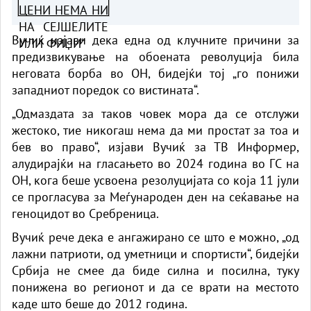
Вучиќ изјави дека една од клучните причини за
предизвикување на обоената револуција била
неговата борба во ОН, бидејќи тој „го понижи
западниот поредок со вистината“.
„Одмаздата за таков човек мора да се отслужи
жестоко, тие никогаш нема да ми простат за тоа и
бев во право“, изјави Вучиќ за ТВ Информер,
алудирајќи на гласањето во 2024 година во ГС на
ОН, кога беше усвоена резолуцијата со која 11 јули
се прогласува за Меѓународен ден на сеќавање на
геноцидот во Сребреница.
Вучиќ рече дека е ангажирано се што е можно, „од
лажни патриоти, од уметници и спортисти“, бидејќи
Србија не смее да биде силна и посилна, туку
понижена во регионот и да се врати на местото
каде што беше до 2012 година.