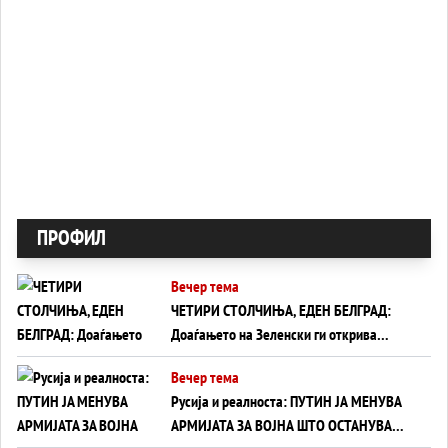
ПРОФИЛ
Вечер тема
ЧЕТИРИ СТОЛЧИЊА, ЕДЕН БЕЛГРАД:
Доаѓањето на Зеленски ги открива
тајните на политиката на балансирање
Вечер тема
на Вучиќ
Русија и реалноста: ПУТИН ЈА МЕНУВА
АРМИЈАТА ЗА ВОЈНА ШТО ОСТАНУВА