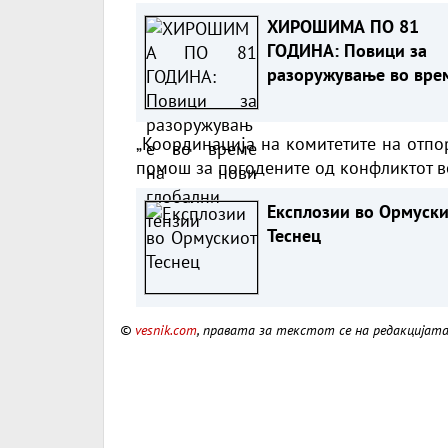
ХИРОШИМА ПО 81
ГОДИНА: Повици за
разоружување во вре
на нови глобални тен
„Координација на комитетите на отпо
помош за погодените од конфликтот в
Експлозии во Ормуск
Теснец
©
vesnik.com
, правата за текстот се на редакцијат