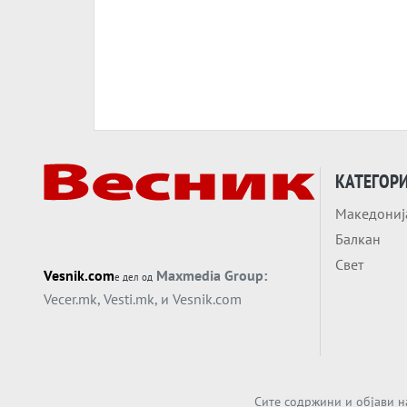
КАТЕГОР
Македониј
Балкан
Свет
Vesnik.com
Maxmedia Group:
е дел од
Vecer.mk
,
Vesti.mk
, и
Vesnik.com
Сите содржини и објави н