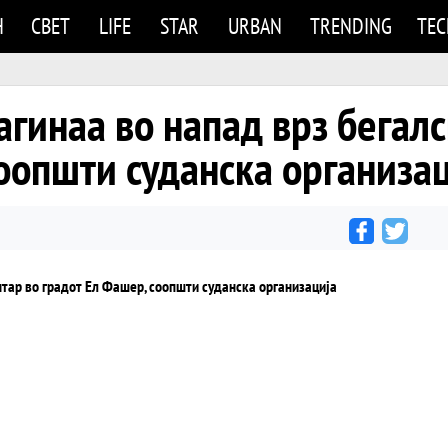
Н
СВЕТ
LIFE
STAR
URBAN
TRENDING
TE
агинаа во напад врз бегал
оопшти суданска организа