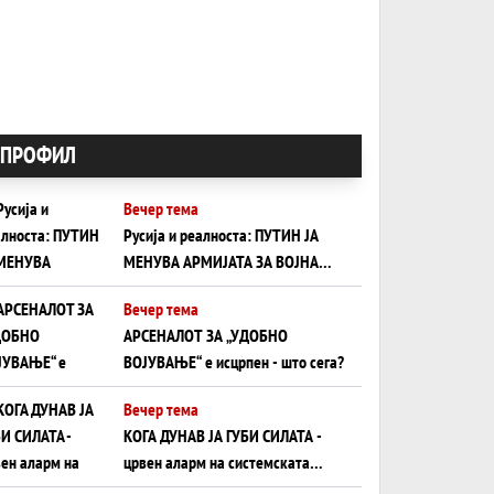
ПРОФИЛ
Вечер тема
Русија и реалноста: ПУТИН ЈА
МЕНУВА АРМИЈАТА ЗА ВОЈНА
ШТО ОСТАНУВА БЕЗ ФРОНТ
Вечер тема
АРСЕНАЛОТ ЗА „УДОБНО
ВОЈУВАЊЕ“ е исцрпен - што сега?
Вечер тема
КОГА ДУНАВ ЈА ГУБИ СИЛАТА -
црвен аларм на системската
плоча од јужна Германија до