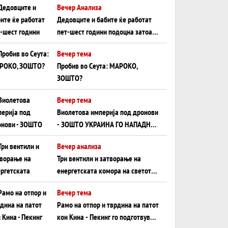
Вечер Анализа
Црното Море...
Дедовците и бабите ќе работат
пет-шест години подоцна затоа
што НЕМААТ ВНУЦИ ДА ГИ
Вечер тема
ЗАМЕНАТ
Пробив во Сеута: МАРОКО,
ЗОШТО?
Вечер тема
Виолетова империја под дронови
- ЗОШТО УКРАИНА ГО НАПАДНА
РУСКИОТ WILDBERRIES
Вечер анализа
Три вентили и затворање на
енергетската комора на светот:
Нападот во Суец најавува
Вечер тема
глобален енергетски инфаркт?
Рамо на отпор и тврдина на патот
кон Кина - Пекинг го подготвува