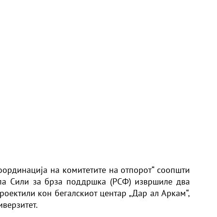
оординација на комитетите на отпорот“ соопшти
па Сили за брза поддршка (РСФ) извршиле два
роектили кон бегалскиот центар „Дар ал Аркам“,
иверзитет.