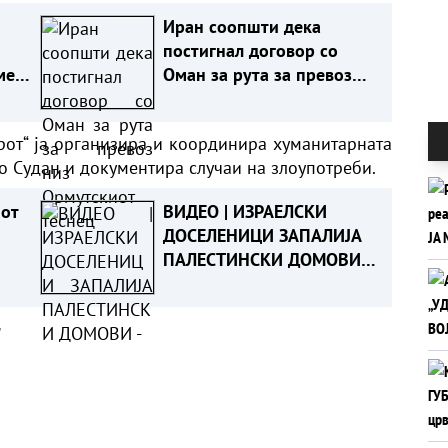
Иран соопшти дека
постигнал договор со
ме
Оман за рута за превоз
зии
низ Ормутскиот теснец
рот“ ја организира и координира хуманитарната
о Судан и документира случаи на злоупотреби.
иот
ВИДЕО | ИЗРАЕЛСКИ
ДОСЕЛЕНИЦИ ЗАПАЛИЈА
ПАЛЕСТИНСКИ ДОМОВИ -
Жени и деца повредени
на Западниот Брег
а