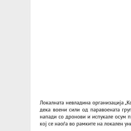
Локалната невладина организација „К
дека воени сили од паравоената гру
напади со дронови и испукале осум п
кој се наоѓа во рамките на локален ун