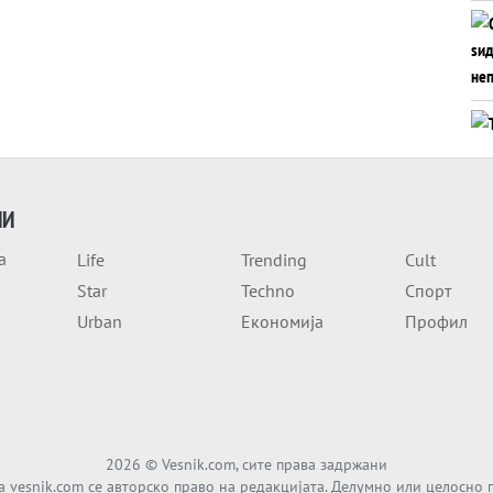
ИИ
а
Life
Trending
Cult
Star
Techno
Спорт
Urban
Економија
Профил
2026
© Vesnik.com, сите права задржани
а vesnik.com се авторско право на редакцијата. Делумно или целосно 