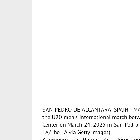
SAN PEDRO DE ALCANTARA, SPAIN - MARC
the U20 men's international match betw
Center on March 24, 2025 in San Pedro D
FA/The FA via Getty Images)
Капитенот на Челзи, Рис Џејмс 