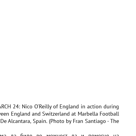
H 24: Nico O'Reilly of England in action during
een England and Switzerland at Marbella Football
e Alcantara, Spain. (Photo by Fran Santiago - The
нема да биде во можност да и помогне на