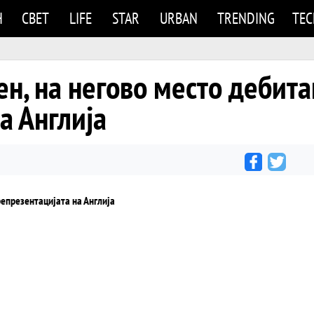
Н
СВЕТ
LIFE
STAR
URBAN
TRENDING
TE
ен, на негово место дебита
а Англија