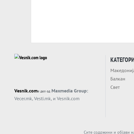
КАТЕГОР
Македониј
Балкан
Свет
Vesnik.com
Maxmedia Group:
е дел од
Vecer.mk
,
Vesti.mk
, и
Vesnik.com
Сите содржини и објави н