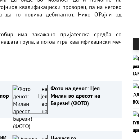
стојниов квалификациски прозорец, па на негово
а да го повика дебитантот, Нико О‘Рајли од
 собир има закажано пријателска средба со
о нашата група, а потоа игра квалификациски меч
Фото на денот: Цел
спор
Милан во дресот на
Барези! (ФОТО)
ВИК
Њукасл го