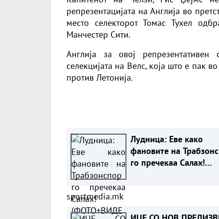
репрезентацијата на Англија во прет
место селекторот Томас Тухел одбр
Манчестер Сити.
Англија за овој репрезентативен
селекцијата на Велс, која што е пак в
против Летонија.
Лудница: Еве како
фановите на Трабзон
го пречекаа Салах!
(ФОТО+ВИДЕО)
sportmedia.mk
ИЏЕ СО НОВ ПРЕДИЗ