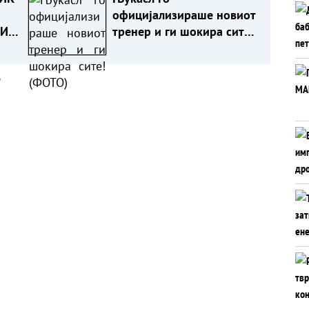
официјализираше новиот
ПИ
тренер и ги шокира сите!
(ФОТО)
а