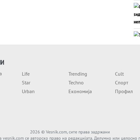
ИИ
а
Life
Trending
Cult
Star
Techno
Спорт
Urban
Економија
Профил
2026
© Vesnik.com, сите права задржани
а vesnik.com се авторско право на редакцијата. Делумно или целосно 