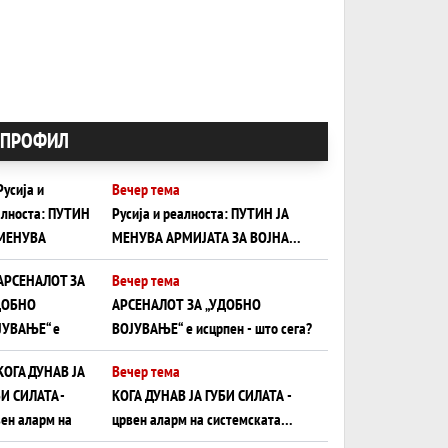
ПРОФИЛ
Вечер тема
Русија и реалноста: ПУТИН ЈА
МЕНУВА АРМИЈАТА ЗА ВОЈНА
ШТО ОСТАНУВА БЕЗ ФРОНТ
Вечер тема
АРСЕНАЛОТ ЗА „УДОБНО
ВОЈУВАЊЕ“ е исцрпен - што сега?
Вечер тема
КОГА ДУНАВ ЈА ГУБИ СИЛАТА -
црвен аларм на системската
плоча од јужна Германија до