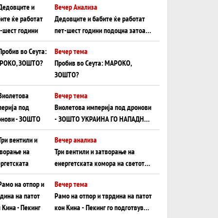
Вечер Анализа
Црното Море...
Дедовците и бабите ќе работат
пет-шест години подоцна затоа
што НЕМААТ ВНУЦИ ДА ГИ
Вечер тема
ЗАМЕНАТ
Пробив во Сеута: МАРОКО,
ЗОШТО?
Вечер тема
Виолетова империја под дронови
- ЗОШТО УКРАИНА ГО НАПАДНА
РУСКИОТ WILDBERRIES
Вечер анализа
Три вентили и затворање на
енергетската комора на светот:
Нападот во Суец најавува
Вечер тема
глобален енергетски инфаркт?
Рамо на отпор и тврдина на патот
кон Кина - Пекинг го подготвува